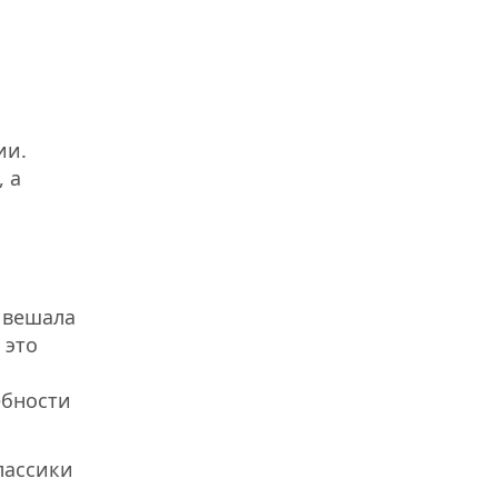
ии.
 а
 вешала
 это
ебности
лассики