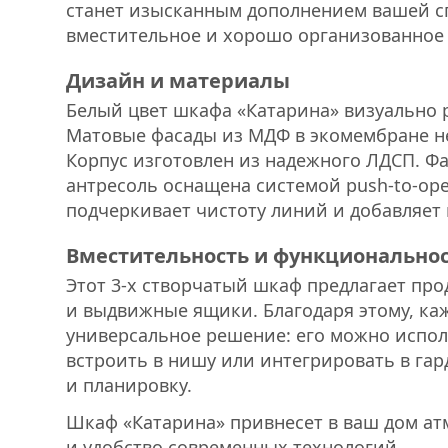
станет изысканным дополнением вашей сп
вместительное и хорошо организованное 
Дизайн и материалы
Белый цвет шкафа «Катарина» визуально р
Матовые фасады из МДФ в экомембране не
Корпус изготовлен из надежного ЛДСП. Ф
антресоль оснащена системой push-to-op
подчеркивает чистоту линий и добавляет
Вместительность и функционально
Этот 3-х створчатый шкаф предлагает пр
и выдвижные ящики. Благодаря этому, ка
универсальное решение: его можно испол
встроить в нишу или интегрировать в га
и планировку.
Шкаф «Катарина» привнесет в ваш дом атм
и удобство современных технологий.