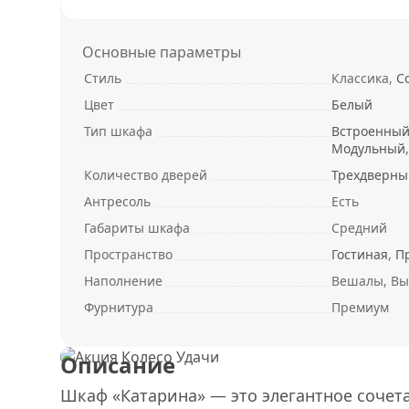
Основные параметры
Стиль
Классика,
С
Цвет
Белый
Тип шкафа
Встроенны
Модульный
Количество дверей
Трехдверны
Антресоль
Есть
Габариты шкафа
Средний
Пространство
Гостиная
,
П
Наполнение
Вешалы, Вы
Фурнитура
Премиум
Описание
Шкаф «Катарина» — это элегантное сочет