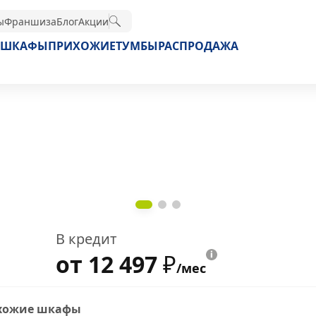
ы
Франшиза
Блог
Акции
ШКАФЫ
ПРИХОЖИЕ
ТУМБЫ
РАСПРОДАЖА
В кредит
от 12 497
₽
/мес
хожие шкафы