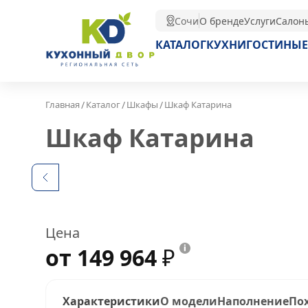
Сочи
О бренде
Услуги
Салон
КАТАЛОГ
КУХНИ
ГОСТИНЫЕ
/
/
/
Главная
Каталог
Шкафы
Шкаф Катарина
Шкаф Катарина
Цена
от 149 964
₽
Характеристики
О модели
Наполнение
По